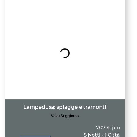
Lampedusa: spiagge e tramonti
Volo+Soggiorno
707 € p.p
5 Notti - 1 Città